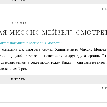
4 
20.12.2018
АЯ МИССИС МЕЙЗЕЛ”. СМОТРЕ
п-комедии? Да, смотреть сериал Удивительная Миссис Мейзел 
историей дружбы двух очень непохожих на друг друга героинь. О
тся новая жизнь (у секретарши тоже). Какая — она сама не знает,
правляющая баром,…
ЧИТАТЬ
7 