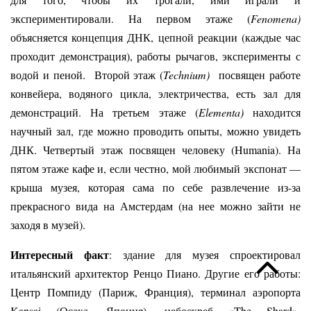
экспериментировали. На первом этаже (
Fenomena)
объясняется концепция ДНК, цепной реакции (каждые час
проходит демонстрация), работы рычагов, эксперименты с
водой и пеной. Второй этаж (
Technium)
посвящен работе
конвейера, водяного цикла, электричества, есть зал для
демонстраций. На третьем этаже (
Elementa)
находится
научный зал, где можно проводить опыты, можно увидеть
ДНК. Четвертый этаж посвящен человеку (Humania). На
пятом этаже кафе и, если честно, мой любимый экспонат —
крыша музея, которая сама по себе развлечение из-за
прекрасного вида на Амстердам (на нее можно зайти не
заходя в музей).
Интересный факт
: здание для музея спроектировал
итальянский архитектор Ренцо Пиано. Другие его работы:
Центр Помпиду (Париж, Франция), терминал аэропорта
Kansai (Осака, Япония), небоскреб «The Shard»,