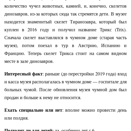
количество чучел животных, камней, и, конечно, скелетов
динозавров, из-за которых сюда так стремятся дети. В музее
находится знаменитый скелет Тиранозавра, который был
куплен в 2016 году и получил название Трикс (Trix).
Сначала скелет выставлялся в чумном доме (старая часть
музея), потом поехал в тур в Австрию, Испанию и
Францию. Теперь скелет Трикса стоит на самом видном
месте в зале динозавров.
Интересный факт
: раньше (до перестройки 2019 года) вход
и касса музея располагалась в чумном доме
— госпитале для
больных чумой. После обновления музея чумной дом был
продан и больше к нему не относится.
Ехать специально или нет
: вполне можно провести день
или полдня.
Подходит ли для детей:
да, особенно лет с 6.