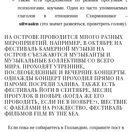
психологами, коучами. Один из часто упоминаемых
глаголов в отношении Схирмонниког –
uitwaaien
(это значит развеяться, проветрить голову).
НА ОСТРОВЕ ПРОВОДИТСЯ МНОГО РАЗНЫХ
МЕРОПРИЯТИЙ. НАПРИМЕР, В ОКТЯБРЕ НА
ФЕСТИВАЛЬ КАМЕРНОЙ МУЗЫКИ НА
ОСТРОВ СЪЕЗЖАЮТСЯ МУЗЫКАНТЫ И
МУЗЫКАЛЬНЫЕ КОЛЛЕКТИВЫ СО ВСЕГО
МИРА. ПРОХОДЯТ УТРЕННИЕ,
ПОСЛЕОБЕДЕННЫЕ И ВЕЧЕРНИЕ КОНЦЕРТЫ.
ОДНАЖДЫ КОНЦЕРТ ПРОХОДИЛ ПРЯМО НА
ПАРОМЕ ПОСРЕДИ ЗАЛИВА. ТАКЖЕ ЕСТЬ
ФЕСТИВАЛЬ ЙОГИ В СЕНТЯБРЕ, МЕСЯЦ
ПРОГУЛОК В НОЯБРЕ (КОГДА ЖЕ ЕГО
ПРОВОДИТЬ, ЕСЛИ НЕ В НОЯБРЕ?), ШЕСТВИЕ
С ФАКЕЛАМИ НА РОЖДЕСТВО, ФЕСТИВАЛЬ
ФИЛЬМОВ FILM BY THE SEA.
Если пока не собираетесь в Голландию, сохраните пост в