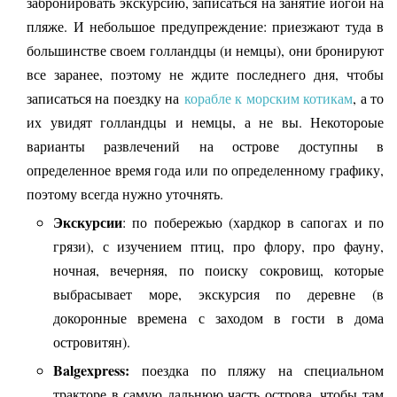
забронировать экскурсию, записаться на занятие йогой на
пляже. И небольшое предупреждение: приезжают туда в
большинстве своем голландцы (и немцы), они бронируют
все заранее, поэтому не ждите последнего дня, чтобы
записаться на поездку на
корабле к морским котикам
, а то
их увидят голландцы и немцы, а не вы. Некотороые
варианты развлечений на острове доступны в
определенное время года или по определенному графику,
поэтому всегда нужно уточнять.
Экскурсии
: по побережью (хардкор в сапогах и по
грязи), с изучением птиц, про флору, про фауну,
ночная, вечерняя, по поиску сокровищ, которые
выбрасывает море, экскурсия по деревне (в
докоронные времена с заходом в гости в дома
островитян).
Balgexpress:
поездка по пляжу на специальном
тракторе в самую дальнюю часть острова, чтобы там